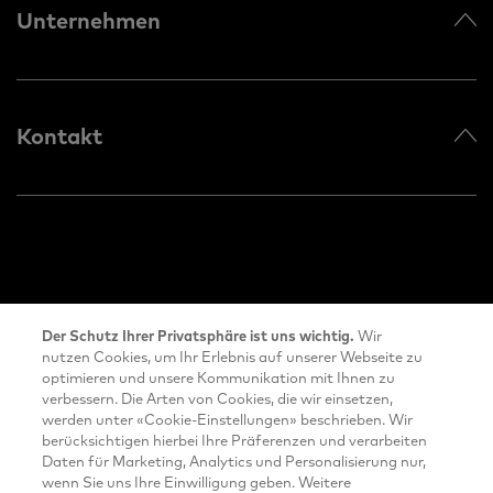
Unternehmen
Kontakt
Wir
Der Schutz Ihrer Privatsphäre ist uns wichtig.
nutzen Cookies, um Ihr Erlebnis auf unserer Webseite zu
optimieren und unsere Kommunikation mit Ihnen zu
verbessern. Die Arten von Cookies, die wir einsetzen,
werden unter «Cookie-Einstellungen» beschrieben. Wir
© 2023 mobilog AG
berücksichtigen hierbei Ihre Präferenzen und verarbeiten
Daten für Marketing, Analytics und Personalisierung nur,
wenn Sie uns Ihre Einwilligung geben. Weitere